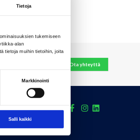
Tietoja
ä turvetta ja osaksi
ergiaa.
 ominaisuuksien tukemiseen
tiikka-alan
ietoja muihin tietoihin, joita
Ota yhteyttä
Markkinointi
Facebook
Instagram
Linkedin
Salli kaikki