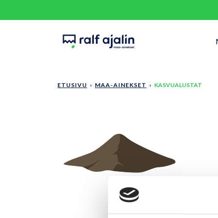
Siirry pääsisältöön
ETUSIVU
›
MAA-AINEKSET
›
KASVUALUSTAT