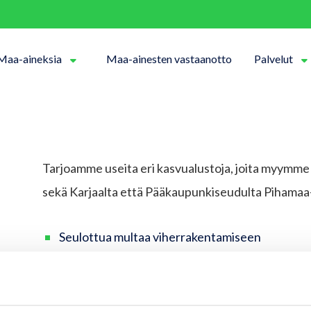
Maa-aineksia
Maa-ainesten vastaanotto
Palvelut
Avaa pudotusvalikko
A
Tarjoamme useita eri kasvualustoja, joita myymme
sekä Karjaalta että Pääkaupunkiseudulta Pihama
Seulottua multaa viherrakentamiseen
Seulottua inframultaa ammattilaisille
Seulottua metsämultaa
Siemenpetiä