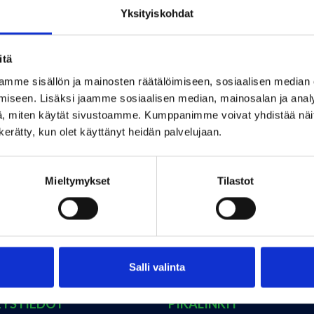
Yksityiskohdat
Multa on seulottua ja kalkittua multaa, joka sisältä
itä
maanparannuskompostia antamaan mullalle lisäen
mme sisällön ja mainosten räätälöimiseen, sosiaalisen median
iseen. Lisäksi jaamme sosiaalisen median, mainosalan ja analy
, miten käytät sivustoamme. Kumppanimme voivat yhdistää näitä t
n kerätty, kun olet käyttänyt heidän palvelujaan.
luistamme?
Mieltymykset
Tilastot
Salli valinta
EYSTIEDOT
PIKALINKIT