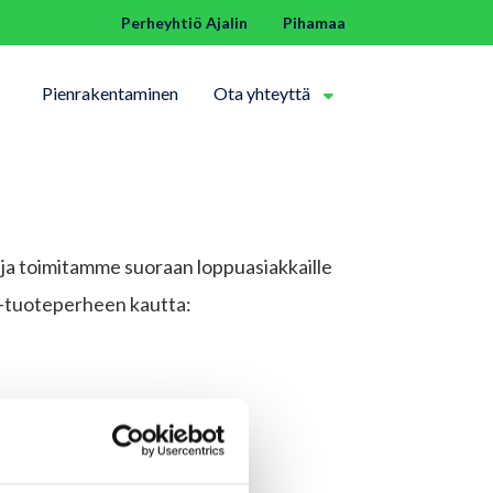
Perheyhtiö Ajalin
Pihamaa
Pienrakentaminen
Ota yhteyttä
vaa pudotusvalikko
Avaa pudotusva
 ja toimitamme suoraan loppuasiakkaille
a-tuoteperheen kautta: