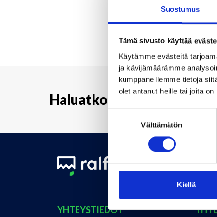
Suostumus
Tämä sivusto käyttää eväste
Käytämme evästeitä tarjoama
ja kävijämäärämme analysoim
kumppaneillemme tietoja siitä
olet antanut heille tai joita o
Haluatko lisätietoja palve
Suostumuksen
Välttämätön
valinta
Kiellä
YHTEYSTIEDOT
YHT