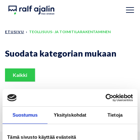
Siirry pääsisältöön
ETUSIVU
›
TEOLLISUUS- JA TOIMITILARAKENTAMINEN
Suodata kategorian mukaan
Kaikki
Näytetään
0
/
0
Suostumus
Yksityiskohdat
Tietoja
Tämä sivusto käyttää evästeitä