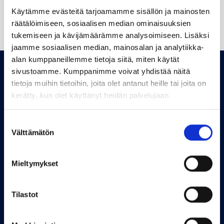
Haluatko lisätietoja
Käytämme evästeitä tarjoamamme sisällön ja mainosten
Ota yhteyttä
räätälöimiseen, sosiaalisen median ominaisuuksien
palveluistamme?
tukemiseen ja kävijämäärämme analysoimiseen. Lisäksi
jaamme sosiaalisen median, mainosalan ja analytiikka-
alan kumppaneillemme tietoja siitä, miten käytät
sivustoamme. Kumppanimme voivat yhdistää näitä
tietoja muihin tietoihin, joita olet antanut heille tai joita on
kerätty, kun olet käyttänyt heidän palvelujaan.
Facebook
Instagram
Linkedin
Suostumuksen
Välttämätön
valinta
YHTEYSTIEDOT
Mieltymykset
Maa-ainekset
Perheyhtiö R. Ajalin Oy
Tilastot
Korkeavuorenkatu 14