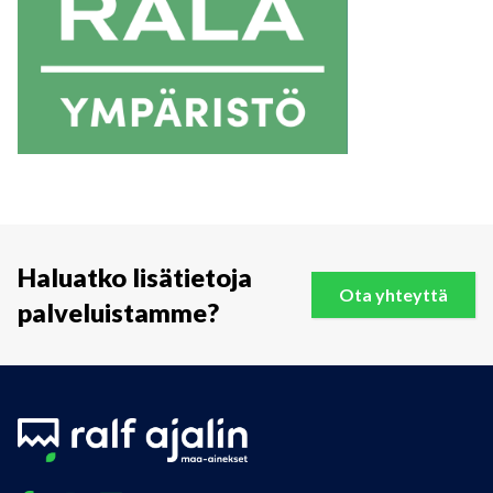
Haluatko lisätietoja
Ota yhteyttä
palveluistamme?
Facebook
Instagram
Linkedin