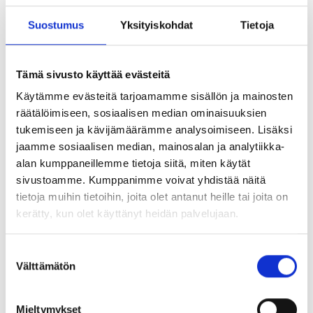
esimerkiksi bio- ja lehtijätteitä. Näin säästyy
Suostumus
Yksityiskohdat
Tietoja
luonnonvaroja ja kokonaisia ekosysteemejä
harjualueilla ja soilla.
Tämä sivusto käyttää evästeitä
Käytämme evästeitä tarjoamamme sisällön ja mainosten
Vastaanotamme myös maarakentamisessa
räätälöimiseen, sosiaalisen median ominaisuuksien
poistettavaa ylijäämämaata, jonka tuotteistamme ja
tukemiseen ja kävijämäärämme analysoimiseen. Lisäksi
varastoimme muille toimijoille.
jaamme sosiaalisen median, mainosalan ja analytiikka-
alan kumppaneillemme tietoja siitä, miten käytät
sivustoamme. Kumppanimme voivat yhdistää näitä
tietoja muihin tietoihin, joita olet antanut heille tai joita on
kerätty, kun olet käyttänyt heidän palvelujaan.
Suostumuksen
Ympäristöä ja monimuotoisuutta
Välttämätön
valinta
vaalivat toimet
Mieltymykset