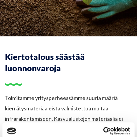
Kiertotalous säästää
luonnonvaroja
Toimitamme yritysperheessämme suuria määriä
kierrätysmateriaaleista valmistettua multaa
infrarakentamiseen. Kasvualustojen materiaalia ei
oteta luonnosta, vaan ne tehdään hyödyntämällä