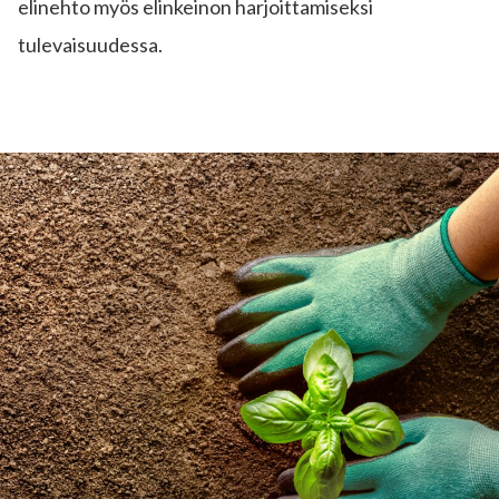
elinehto myös elinkeinon harjoittamiseksi
tulevaisuudessa.