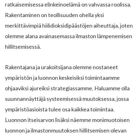
ratkaisemisessa elinkeinoelämä on vahvassa roolissa.
Rakentaminen on teollisuuden ohella yksi
merkittävimpiä hiilidioksidipäästöjen aiheuttaja, joten
olemme alana avainasemassa ilmaston lämpenemisen
hillitsemisessä.
Rakentajana ja urakoitsijana olemme nostaneet
ympäristön ja luonnon keskeisiksi toimintaamme
ohjaaviksi ajureiksi strategiassamme. Haluamme olla
suunnannäyttäjä systeemisessä muutoksessa, jossa
ympäristöasioista tulee osa kaikkea toimintaa.
Luonnon itseisarvon lisäksi näemme monimuotoisen
luonnon ja ilmastonmuutoksen hillitsemisen olevan