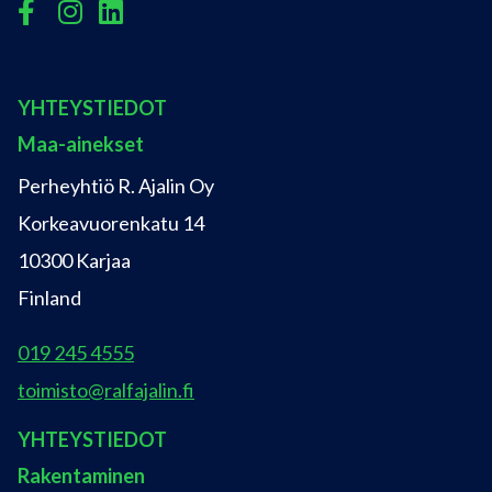
YHTEYSTIEDOT
Maa-ainekset
Perheyhtiö R. Ajalin Oy
Korkeavuorenkatu 14
10300 Karjaa
Finland
019 245 4555
toimisto@ralfajalin.fi
YHTEYSTIEDOT
Rakentaminen