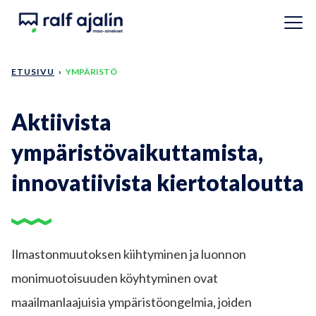
Siirry pääsisältöön
ETUSIVU
›
YMPÄRISTÖ
Aktiivista
ympäristövaikuttamista,
innovatiivista kiertotaloutta
Ilmastonmuutoksen kiihtyminen ja luonnon
monimuotoisuuden köyhtyminen ovat
maailmanlaajuisia ympäristöongelmia, joiden