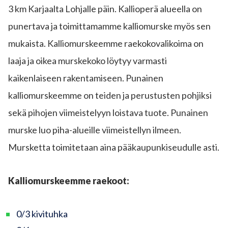
3 km Karjaalta Lohjalle päin. Kallioperä alueella on
punertava ja toimittamamme kalliomurske myös sen
mukaista. Kalliomurskeemme raekokovalikoima on
laaja ja oikea murskekoko löytyy varmasti
kaikenlaiseen rakentamiseen. Punainen
kalliomurskeemme on teiden ja perustusten pohjiksi
sekä pihojen viimeistelyyn loistava tuote. Punainen
murske luo piha-alueille viimeistellyn ilmeen.
Mursketta toimitetaan aina pääkaupunkiseudulle asti.
Kalliomurskeemme raekoot:
0/3 kivituhka