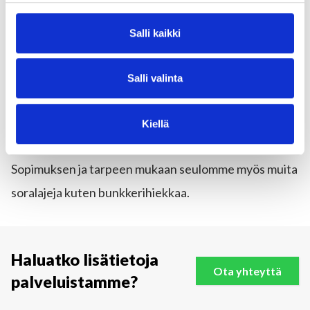
Luonnonkivi 8/16 mm (singeli salaoja/piha/koriste)
Salli kaikki
Luonnonkivi 16/32 mm (singeli salaoja/piha/koriste)
Luonnonkivi 40/80 mm (piha/koriste)
Luonnonkivi 40/120 mm (piha/koriste)
Salli valinta
Luonnonkivi 80/120 mm (piha/koriste)
Luonnonkivi 150/1000 mm (pulteri)
Kiellä
Sopimuksen ja tarpeen mukaan seulomme myös muita
soralajeja kuten bunkkerihiekkaa.
Haluatko lisätietoja
Ota yhteyttä
palveluistamme?