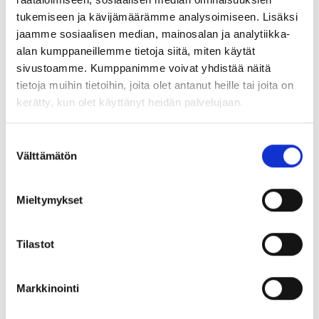
Soranottamomme sijaitsee Lohjanharjun Karjaan
tukemiseen ja kävijämäärämme analysoimiseen. Lisäksi
päässä ja Karjalohjan Lönnhammarin kylässä. Alueilta
jaamme sosiaalisen median, mainosalan ja analytiikka-
alan kumppaneillemme tietoja siitä, miten käytät
löytyy soralajeja kaikenlaiseen rakentamiseen.
sivustoamme. Kumppanimme voivat yhdistää näitä
Erikokoista soraa erilaisiin rakennuskohteisiin on
tietoja muihin tietoihin, joita olet antanut heille tai joita on
varastossa ja sitä seulotaan myös pyynnön mukaan.
kerätty, kun olet käyttänyt heidän palvelujaan.
Suostumuksen
Tarjoamamme sorat tällä hetkellä:
Välttämätön
valinta
Hieno täytesora
Mieltymykset
Karkea täytesora
Seulottu 0/4 mm (muuraus)
Tilastot
Seulottu 0/8 mm (hiekoitus)
Seulottu 0/16 mm
Markkinointi
Seulottu 0/25 mm (salaoja)