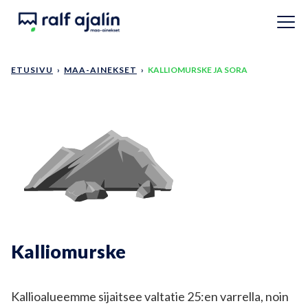
Siirry pääsisältöön
ETUSIVU
›
MAA-AINEKSET
›
KALLIOMURSKE JA SORA
Kalliomurske
Kallioalueemme sijaitsee valtatie 25:en varrella, noin