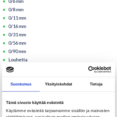
0/6 mm
0/8 mm
0/11 mm
0/16 mm
0/31 mm
0/56 mm
0/90 mm
Louhetta
3/6 hiekoitussepeli
8/16 mm (Sepeli)
Suostumus
Yksityiskohdat
Tietoja
16/32 mm (Sepeli)
Sora
Tämä sivusto käyttää evästeitä
Käytämme evästeitä tarjoamamme sisällön ja mainosten
räätälöimiseen, sosiaalisen median ominaisuuksien